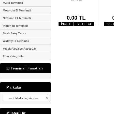
M3 El Terminali
Motorola El Terminali
0.00 TL
Newland El Terminali
İNCELE
SEPETE AT
İNCE
Pidion El Terminali
Sıcak Satış Yazıcı
Widefly El Terminali
Yedek Parça ve Aksesuar
Tüm Kategoriler
El Terminali Fırsatları
Markalar
Müşteri Hiz.