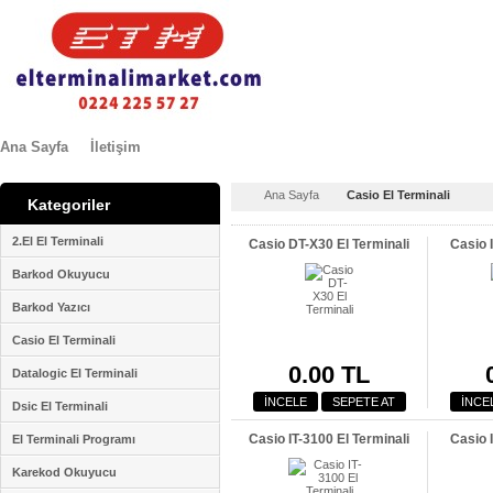
Ana Sayfa
İletişim
Ana Sayfa
Casio El Terminali
Kategoriler
2.El El Terminali
Casio DT-X30 El Terminali
Casio I
Barkod Okuyucu
Barkod Yazıcı
Casio El Terminali
0.00 TL
Datalogic El Terminali
İNCELE
SEPETE AT
İNCE
Dsic El Terminali
Casio IT-3100 El Terminali
Casio I
El Terminali Programı
Karekod Okuyucu